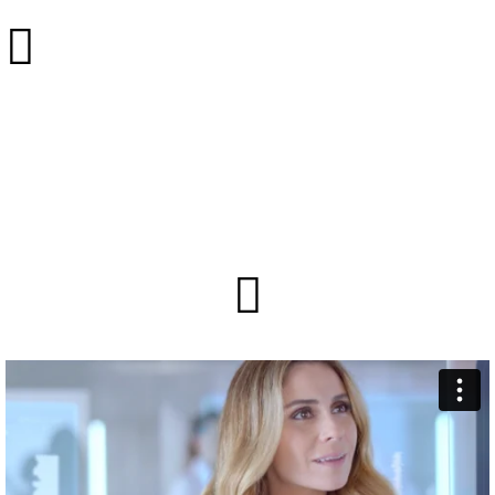
︎
︎