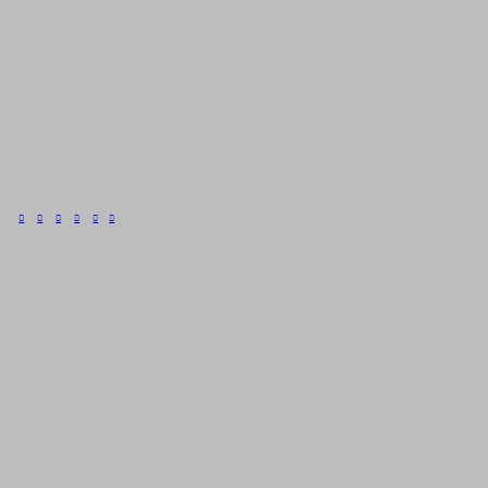





